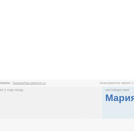
riasha
:
maariashaa.www.nn.ru
пользователь имеет 
е 1 года назад
настоящее имя:
Мари