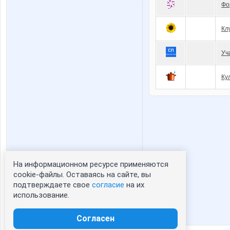
Фо
Кл
Уч
Ку
На информационном ресурсе применяются
Статистика портрета:
cookie-файлы. Оставаясь на сайте, вы
подтверждаете свое
согласие
на их
сейчас просматривают портрет - 0
использование.
зарегистрированные пользователи
посетившие портрет за 7 дней - 0
Согласен