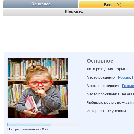
Основное
Блог
( 0 )
Шпионаж
Основное
Дата рождения : скрыто
Место рождения :
Россия
,
Н
Место нахождения :
Россия
Место проживания : не ука
Любимые места : не указа
Интересы : не указаны
Портрет заполнен на 60 %