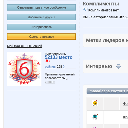
Комплименты
Отправить приватное сообщение
Комплиментов нет.
Вы не авторизованы! Чтоб
Добавить в друзья
Игнорировать
Сделать подарок
Метки лидеров
Мой малыш - Основной
популярность:
52133 место
-9 ↓
Интервью
рейтинг
228
?
Привилегированный
пользователь
6
уровня
maaariasha состоит 
Фо
Фо