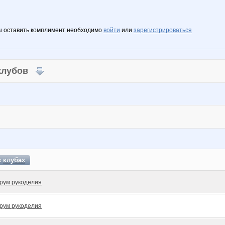
ы оставить комплимент необходимо
войти
или
зарегистрироваться
 клубов
в
клубах
рум рукоделия
рум рукоделия