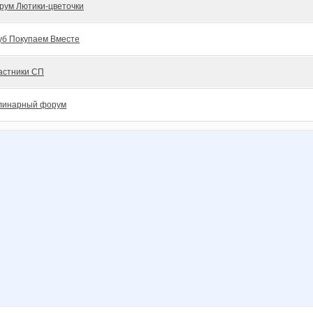
рум Лютики-цветочки
уб Покупаем Вместе
астники СП
линарный форум